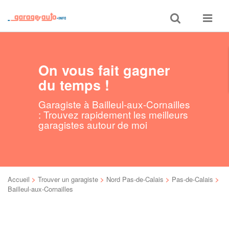
Toggle
Toggle
search
navigat
On vous fait gagner
du temps !
Garagiste à Bailleul-aux-Cornailles
: Trouvez rapidement les meilleurs
garagistes autour de moi
Accueil
>
Trouver un garagiste
>
Nord Pas-de-Calais
>
Pas-de-Calais
>
Bailleul-aux-Cornailles