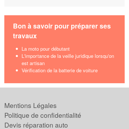
Bon à savoir pour préparer ses
travaux
La moto pour débutant
L'importance de la veille juridique lorsqu'on
est artisan
Vérification de la batterie de voiture
Mentions Légales
Politique de confidentialité
Devis réparation auto