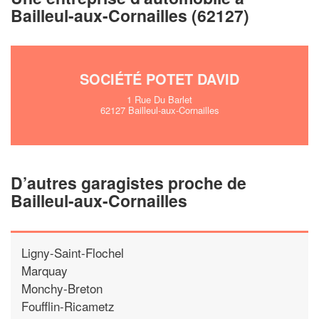
En savoir plus
Bailleul-aux-Cornailles (62127)
SOCIÉTÉ POTET DAVID
1 Rue Du Barlet
62127 Bailleul-aux-Cornailles
D’autres garagistes proche de
Bailleul-aux-Cornailles
Ligny-Saint-Flochel
Marquay
Monchy-Breton
Foufflin-Ricametz