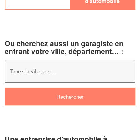
d'automobile
Ou cherchez aussi un garagiste en
entrant votre ville, département… :
✕
Vous êtes un
professionnel ?
Augmentez votre
chiffre d'af
vos
tout en gagnant 
marges
!
nouveaux clients
Une entreprise d'automobile à