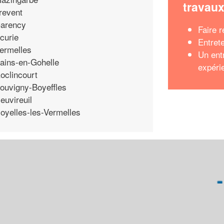
travau
revent
arency
Faire 
curie
Entret
ermelles
Un ent
ains-en-Gohelle
expéri
oclincourt
ouvigny-Boyeffles
euvireuil
oyelles-les-Vermelles