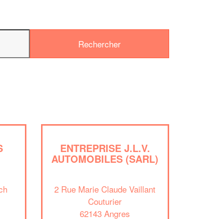
✕
Vous êtes un
professionnel ?
S
ENTREPRISE J.L.V.
Augmentez votre
chiffre d'affaire
AUTOMOBILES (SARL)
vos
tout en gagnant de
marges
!
nouveaux clients
ch
2 Rue Marie Claude Vaillant
En savoir plus
Couturier
62143 Angres