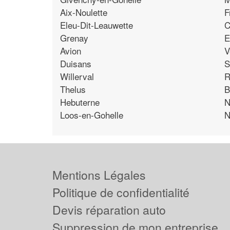
Aix-Noulette
F
Eleu-Dit-Leauwette
C
Grenay
E
Avion
V
Duisans
S
Willerval
R
Thelus
B
Hebuterne
N
Loos-en-Gohelle
N
Mentions Légales
Politique de confidentialité
Devis réparation auto
Suppression de mon entreprise