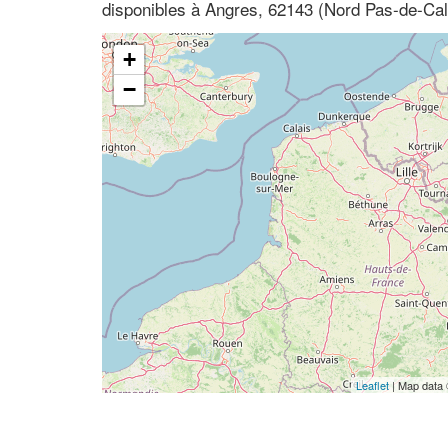
disponibles à Angres, 62143 (Nord Pas-de-Cal
+
−
Leaflet
| Map data