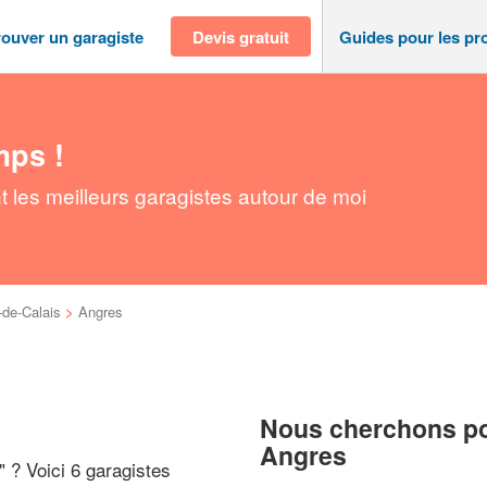
rouver un garagiste
Devis gratuit
Guides pour les pr
mps !
 les meilleurs garagistes autour de moi
de-Calais
>
Angres
Nous cherchons pou
Angres
" ? Voici 6 garagistes