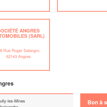
SOCIÉTÉ ANGRES
TOMOBILES (SARL)
8 Rue Roger Salengro
62143 Angres
ngres
ully-les-Mines
Bon à s
azingarbe