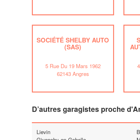
SOCIÉTÉ SHELBY AUTO
(SAS)
AU
5 Rue Du 19 Mars 1962
4
62143 Angres
D’autres garagistes proche d'A
Lievin
B
Givenchy-en-Gohelle
M