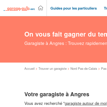
Guides pour les particuliers
T
On vous fait gagner du te
Garagiste à Angres : Trouvez rapidement
Accueil
>
Trouver un garagiste
>
Nord Pas-de-Calais
>
Pas-
Votre garagiste à Angres
Vous avez recherché "
garagiste autour de moi