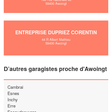
59400 Awoingt
ENTREPRISE DUPRIEZ CORENTIN
44 R Albert Mathieu
59400 Awoingt
D’autres garagistes proche d'Awoingt
Cambrai
Esnes
Inchy
Erre
Escaudoeuvres