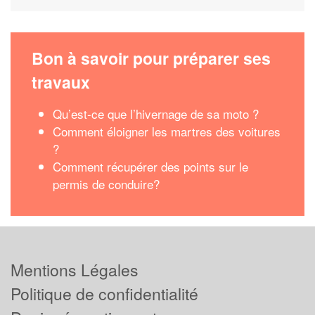
Bon à savoir pour préparer ses
travaux
Qu’est-ce que l’hivernage de sa moto ?
Comment éloigner les martres des voitures
?
Comment récupérer des points sur le
permis de conduire?
Mentions Légales
Politique de confidentialité