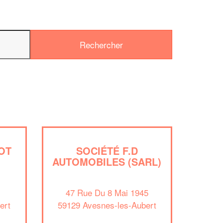
OT
SOCIÉTÉ F.D
AUTOMOBILES (SARL)
✕
Vous êtes un
47 Rue Du 8 Mai 1945
professionnel ?
ert
59129 Avesnes-les-Aubert
Augmentez votre
et
chiffre d'affaires