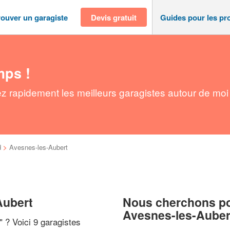
rouver un garagiste
Devis gratuit
Guides pour les pr
mps !
z rapidement les meilleurs garagistes autour de moi
d
>
Avesnes-les-Aubert
Aubert
Nous cherchons pou
Avesnes-les-Auber
" ? Voici 9 garagistes