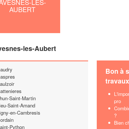
AVESNES-LES-
AUBERT
vesnes-les-Aubert
audry
Bon à s
aspres
travau
aulzoir
attenieres
L'impo
hun-Saint-Martin
pro
ieu-Saint-Amand
Combie
igny-en-Cambresis
?
ordain
Bien c
aint-Python