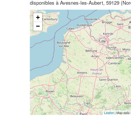
disponibles à Avesnes-les-Aubert, 59129 (Nor
+
−
Leaflet
| Map data