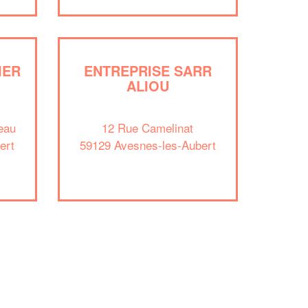
vos
tout en gagnant de
marges
!
nouveaux clients
En savoir plus
IER
ENTREPRISE SARR
ALIOU
eau
12 Rue Camelinat
ert
59129 Avesnes-les-Aubert