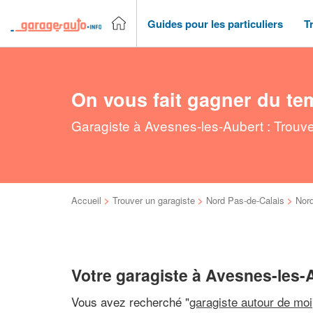
Guides pour les particuliers
T
On vous fait gagner du te
Garagiste à Avesnes-les-Aubert : Trouve
Accueil
>
Trouver un garagiste
>
Nord Pas-de-Calais
>
Nor
Votre garagiste à Avesnes-les-
Vous avez recherché "
garagiste autour de moi