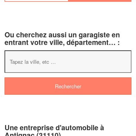
Ou cherchez aussi un garagiste en
entrant votre ville, département… :
✕
Vous êtes un
professionnel ?
Augmentez votre
chiffre d'affaire
vos
tout en gagnant de
marges
!
nouveaux clients
Une entreprise d'automobile à
Antignac (31110)