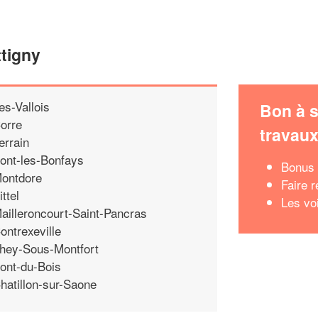
ttigny
es-Vallois
Bon à s
orre
travau
errain
ont-les-Bonfays
Bonus 
ontdore
Faire r
ittel
Les vo
ailleroncourt-Saint-Pancras
ontrexeville
hey-Sous-Montfort
ont-du-Bois
hatillon-sur-Saone