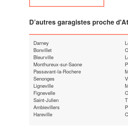
D’autres garagistes proche d'A
Darney
L
Bonvillet
C
Bleurville
L
Monthureux-sur-Saone
P
Passavant-la-Rochere
M
Senonges
V
Ligneville
M
Fignevelle
C
Saint-Julien
T
Ambievillers
P
Hareville
C