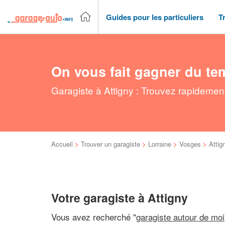
Guides pour les particuliers
T
On vous fait gagner du te
Garagiste à Attigny : Trouvez rapidement
Accueil
>
Trouver un garagiste
>
Lorraine
>
Vosges
>
Attig
Votre garagiste à Attigny
Vous avez recherché "
garagiste autour de moi