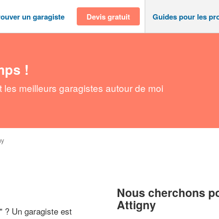
rouver un garagiste
Devis gratuit
Guides pour les pr
mps !
 les meilleurs garagistes autour de moi
ny
Nous cherchons pou
Attigny
" ? Un garagiste est