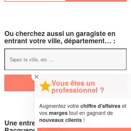
Ou cherchez aussi un garagiste en
entrant votre ville, département… :
✕
Vous êtes un
professionnel ?
Augmentez votre
et
chiffre d'affaires
vos
tout en gagnant de
marges
!
nouveaux clients
Une entreprise d'automobile à
Bacquepuis (27930)