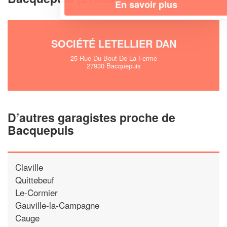
En savoir plus
SOCIÉTÉ LETELLIER DAN
25 Rue Du Bout De La Ferme
27930 Bacquepuis
D’autres garagistes proche de
Bacquepuis
Claville
Quittebeuf
Le-Cormier
Gauville-la-Campagne
Cauge