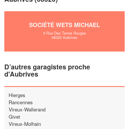
En savoir 
SOCIÉTÉ WETS MICHAEL
9 Rue Des Terres Rouges
08320 Aubrives
D’autres garagistes proche
d'Aubrives
Hierges
Rancennes
Vireux-Wallerand
Givet
Vireux-Molhain