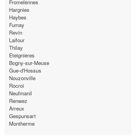
Fromelennes
Hargnies
Haybes
Fumay
Revin
Laifour
Thilay
Eteignieres
Bogny-sur-Meuse
Gue-d'Hossus
Nouzonville
Rocroi
Neufmanil
Renwez
Arreux
Gespunsart
Montherme