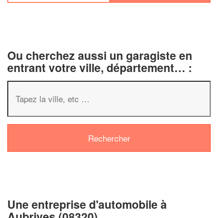
Ou cherchez aussi un garagiste en
entrant votre ville, département… :
✕
Vous êtes u
professionn
Augmentez votre
chiff
vos
tout en ga
marges
Une entreprise d'automobile à
!
nouveaux clients
Aubrives (08320)