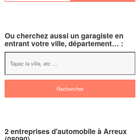
Ou cherchez aussi un garagiste en
entrant votre ville, département… :
✕
Vous êtes un
professionnel ?
2 entreprises d'automobile à Arreux
Augmentez votre
chiffre d'af
(08090)
vos
tout en gagnant 
marges