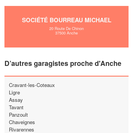
SOCIÉTÉ BOURREAU MICHAEL
20 Route De Chinon
37500 Anche
D’autres garagistes proche d'Anche
Cravant-les-Coteaux
Ligre
Assay
Tavant
Panzoult
Chaveignes
Rivarennes