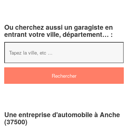
Ou cherchez aussi un garagiste en
entrant votre ville, département… :
✕
Vous êtes un
professionnel ?
Augmentez votre
chiffre d'affai
vos
tout en gagnant de
marges
!
nouveaux clients
Une entreprise d'automobile à Anche
(37500)
En savoir plus