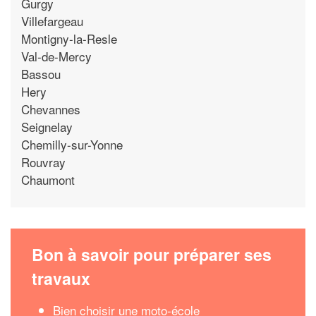
Gurgy
Villefargeau
Montigny-la-Resle
Val-de-Mercy
Bassou
Hery
Chevannes
Seignelay
Chemilly-sur-Yonne
Rouvray
Chaumont
Bon à savoir pour préparer ses
travaux
Bien choisir une moto-école