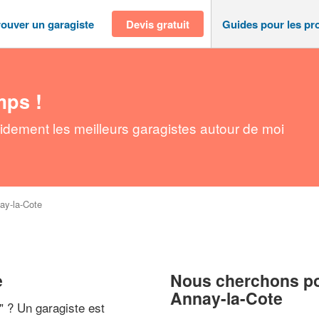
rouver un garagiste
Devis gratuit
Guides pour les pr
mps !
idement les meilleurs garagistes autour de moi
ay-la-Cote
e
Nous cherchons pou
Annay-la-Cote
" ? Un garagiste est