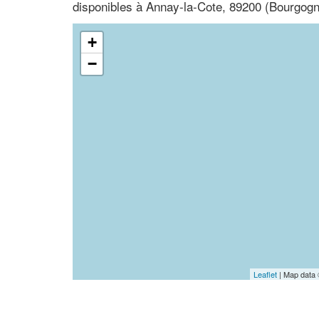
disponibles à Annay-la-Cote, 89200 (Bourgog
+
−
Leaflet
| Map data