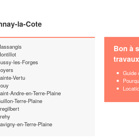
nnay-la-Cote
assangis
Bon à s
ontillot
travau
ussy-les-Forges
oyers
Guide d
ainte-Vertu
Pourqu
ouy
Locati
aint-Andre-en-Terre-Plaine
uillon-Terre-Plaine
regilbert
rehy
avigny-en-Terre-Plaine