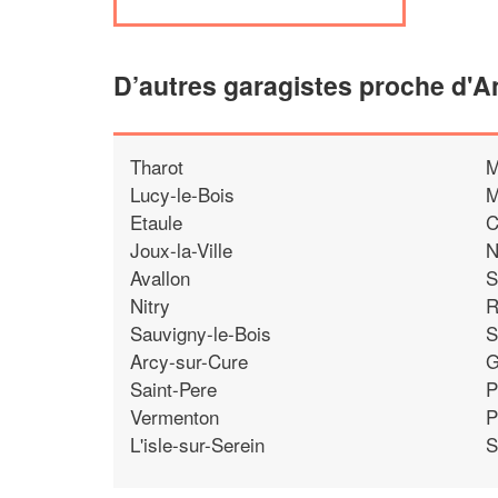
D’autres garagistes proche d'A
Tharot
M
Lucy-le-Bois
M
Etaule
C
Joux-la-Ville
N
Avallon
S
Nitry
R
Sauvigny-le-Bois
S
Arcy-sur-Cure
G
Saint-Pere
P
Vermenton
P
L'isle-sur-Serein
S