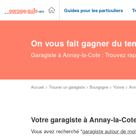
Guides pour les particuliers
T
On vous fait gagner du te
Garagiste à Annay-la-Cote : Trouvez rap
Accueil
>
Trouver un garagiste
>
Bourgogne
>
Yonne
>
Ann
Votre garagiste à Annay-la-Cot
Vous avez recherché "
garagiste autour de moi