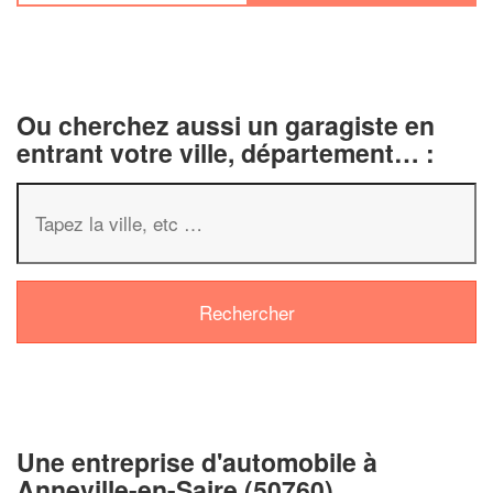
Ou cherchez aussi un garagiste en
entrant votre ville, département… :
✕
Vous êtes 
profession
Augmentez votre
chi
vos
tout en 
marges
!
nouveaux clients
Une entreprise d'automobile à
Anneville-en-Saire (50760)
En savoi