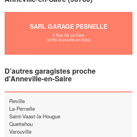
SARL GARAGE PESNELLE
3 Rue De La Gare
50760 Anneville-en-Saire
D’autres garagistes proche
d'Anneville-en-Saire
Reville
La-Pernelle
Saint-Vaast-la-Hougue
Quettehou
Varouville