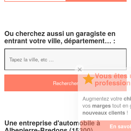
Ou cherchez aussi un garagiste en
entrant votre ville, département… :
✕
Vous êtes un
professionnel ?
Augmentez votre
et
chiffre d'affaires
vos
tout en gagnant de
marges
!
nouveaux clients
Une entreprise d'automobile à
En savoir plus
Albepierre-Bredons (15300)