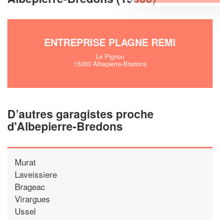
ENTREPRISE PLAGNE REMI
Le Pignou
15300 Albepierre-Bredons
D’autres garagistes proche
d'Albepierre-Bredons
Murat
Laveissiere
Brageac
Virargues
Ussel