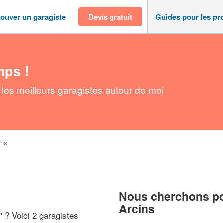
rouver un garagiste
Devis gratuit
Guides pour les pr
mps !
 les meilleurs garagistes autour de moi
ins
Nous cherchons pou
Arcins
" ? Voici 2 garagistes