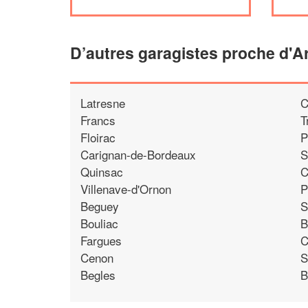
D’autres garagistes proche d'A
Latresne
C
Francs
T
Floirac
P
Carignan-de-Bordeaux
S
Quinsac
C
Villenave-d'Ornon
P
Beguey
S
Bouliac
B
Fargues
C
Cenon
S
Begles
B