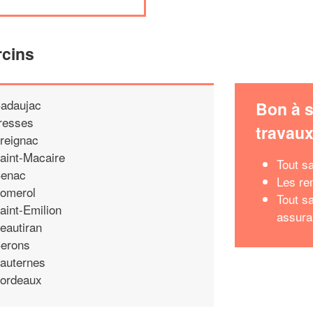
rcins
adaujac
Bon à s
resses
travau
reignac
aint-Macaire
Tout s
enac
Les re
omerol
Tout s
aint-Emilion
assura
eautiran
erons
auternes
ordeaux