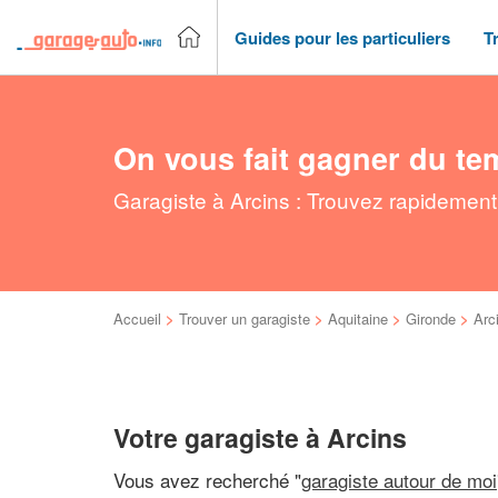
Guides pour les particuliers
T
On vous fait gagner du te
Garagiste à Arcins : Trouvez rapidement
Accueil
>
Trouver un garagiste
>
Aquitaine
>
Gironde
>
Arc
Votre garagiste à Arcins
Vous avez recherché "
garagiste autour de moi