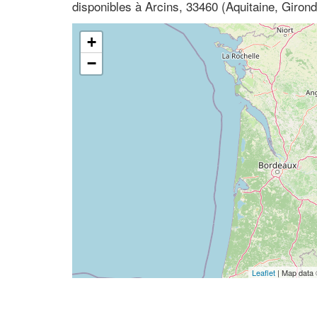
disponibles à Arcins, 33460 (Aquitaine, Girond
+
−
Leaflet
| Map data