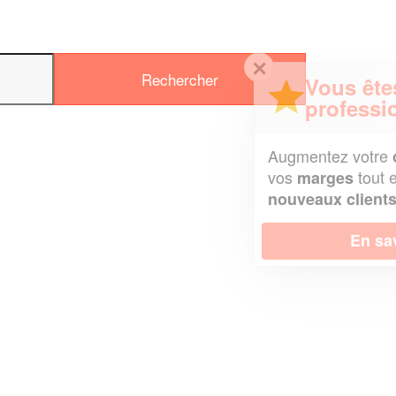
✕
Vous êtes un
professionnel ?
Augmentez votre
et
chiffre d'affaires
vos
tout en gagnant de
marges
!
nouveaux clients
En savoir plus