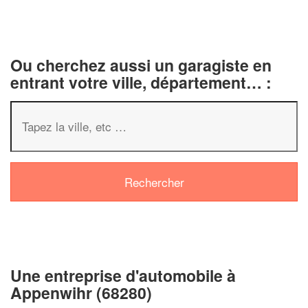
Ou cherchez aussi un garagiste en
entrant votre ville, département… :
✕
Vous êtes un
professionnel ?
Augmentez votre
chiffre d'affai
vos
tout en gagnant de
marges
!
nouveaux clients
Une entreprise d'automobile à
Appenwihr (68280)
En savoir plus