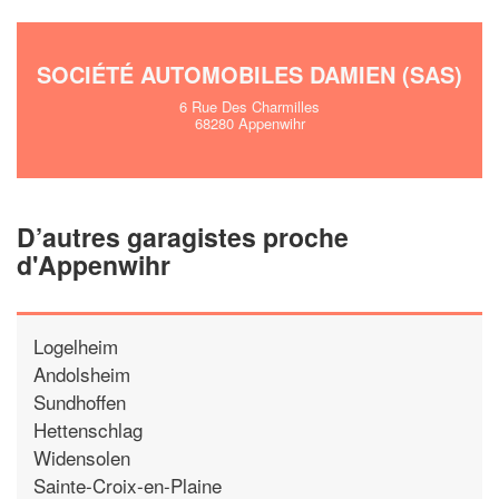
SOCIÉTÉ AUTOMOBILES DAMIEN (SAS)
6 Rue Des Charmilles
68280 Appenwihr
D’autres garagistes proche
d'Appenwihr
Logelheim
Andolsheim
Sundhoffen
Hettenschlag
Widensolen
Sainte-Croix-en-Plaine