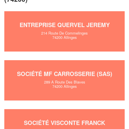
ENTREPRISE QUERVEL JEREMY
214 Route De Commelinges
74200 Allinges
SOCIÉTÉ MF CARROSSERIE (SAS)
289 A Route Des Blaves
74200 Allinges
SOCIÉTÉ VISCONTE FRANCK