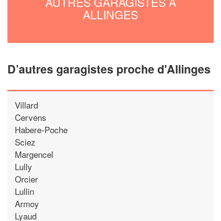
AUTRES GARAGISTES À
ALLINGES
D’autres garagistes proche d'Allinges
Villard
Cervens
Habere-Poche
Sciez
Margencel
Lully
Orcier
Lullin
Armoy
Lyaud