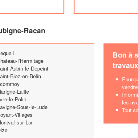
Aubigne-Racan
equeil
Bon à s
hateau-l'Hermitage
travau
aint-Aubin-le-Depeint
aint-Biez-en-Belin
Pourqu
commoy
vendre
arigne-Laille
Inform
vre-le-Polin
les av
avigne-Sous-le-Lude
Tout s
oyant-Villages
ontval-sur-Loir
ize