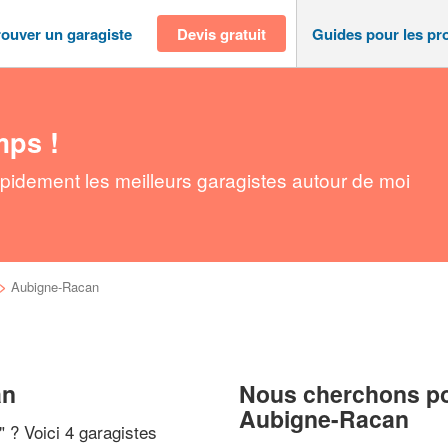
rouver un garagiste
Devis gratuit
Guides pour les pr
mps !
pidement les meilleurs garagistes autour de moi
>
Aubigne-Racan
an
Nous cherchons pou
Aubigne-Racan
" ? Voici 4 garagistes