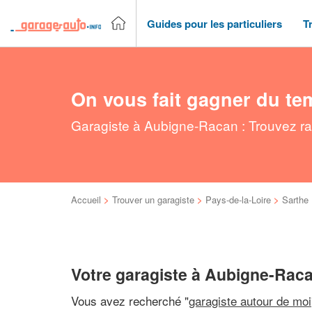
Guides pour les particuliers
T
On vous fait gagner du te
Garagiste à Aubigne-Racan : Trouvez ra
Accueil
>
Trouver un garagiste
>
Pays-de-la-Loire
>
Sarthe
Votre garagiste à Aubigne-Rac
Vous avez recherché "
garagiste autour de moi