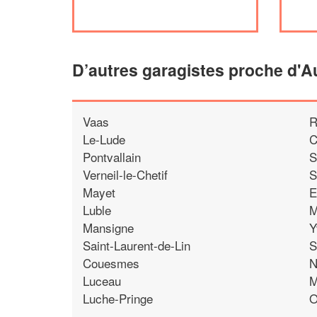
D’autres garagistes proche d'
Vaas
R
Le-Lude
C
Pontvallain
S
Verneil-le-Chetif
S
Mayet
E
Luble
M
Mansigne
Y
Saint-Laurent-de-Lin
S
Couesmes
N
Luceau
M
Luche-Pringe
O