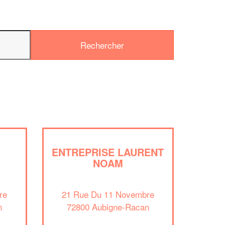
✕
Vous êtes un
professionnel ?
Augmentez votre
chiffre d'affai
vos
tout en gagnant de
marges
!
nouveaux clients
En savoir plus
ENTREPRISE LAURENT
NOAM
re
21 Rue Du 11 Novembre
n
72800 Aubigne-Racan