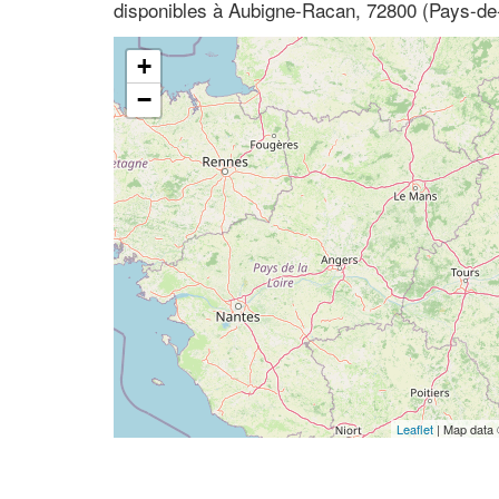
disponibles à Aubigne-Racan, 72800 (Pays-de-
+
−
Leaflet
| Map data