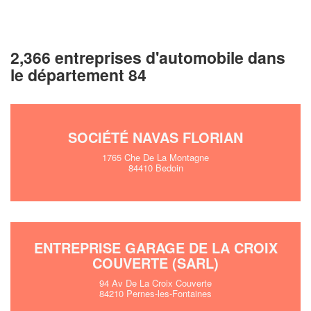
2,366 entreprises d'automobile dans
le département 84
SOCIÉTÉ NAVAS FLORIAN
1765 Che De La Montagne
84410 Bedoin
ENTREPRISE GARAGE DE LA CROIX
COUVERTE (SARL)
94 Av De La Croix Couverte
84210 Pernes-les-Fontaines