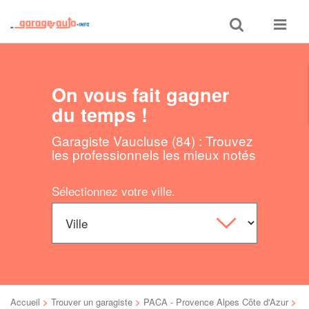
Toggle
Toggle
search
navigat
On vous fait gagner
du temps !
Garagiste Vaucluse (84) : Trouvez
les professionnels les mieux notés
Sélectionnez votre ville.
Accueil
>
Trouver un garagiste
>
PACA - Provence Alpes Côte d'Azur
>