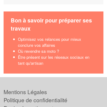
Bon à savoir pour préparer ses
travaux
Optimisez vos relances pour mieux
conclure vos affaires
Où revendre sa moto ?
Être présent sur les réseaux sociaux en
tant qu'artisan
Mentions Légales
Politique de confidentialité