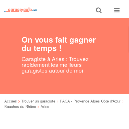
Toggle
Toggle
search
navigat
On vous fait gagner
du temps !
Garagiste à Arles : Trouvez
rapidement les meilleurs
garagistes autour de moi
Accueil
>
Trouver un garagiste
>
PACA - Provence Alpes Côte d'Azur
>
Bouches-du-Rhône
>
Arles