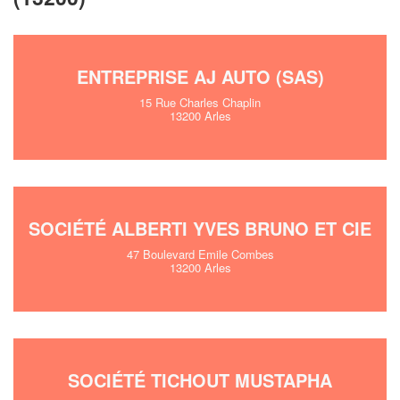
ENTREPRISE AJ AUTO (SAS)
15 Rue Charles Chaplin
13200 Arles
SOCIÉTÉ ALBERTI YVES BRUNO ET CIE
47 Boulevard Emile Combes
13200 Arles
SOCIÉTÉ TICHOUT MUSTAPHA