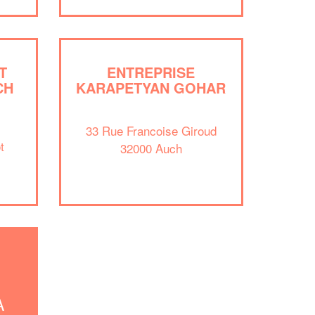
vos
tout en gagnant de
marges
!
nouveaux clients
En savoir plus
T
ENTREPRISE
CH
KARAPETYAN GOHAR
33 Rue Francoise Giroud
t
32000 Auch
À