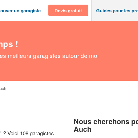
rouver un garagiste
Devis gratuit
Guides pour les pr
mps !
es meilleurs garagistes autour de moi
uch
Nous cherchons pou
Auch
" ? Voici 108 garagistes