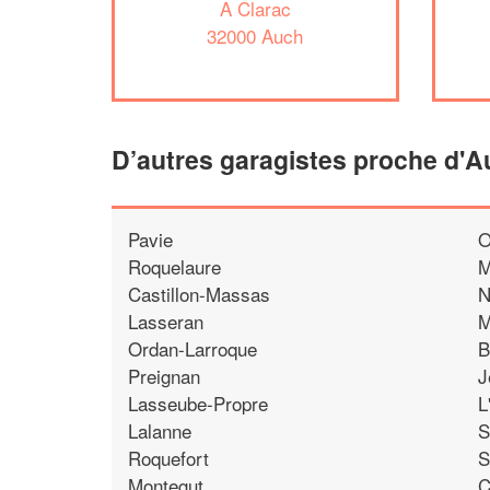
A Clarac
32000 Auch
D’autres garagistes proche d'
Pavie
O
Roquelaure
M
Castillon-Massas
N
Lasseran
M
Ordan-Larroque
B
Preignan
J
Lasseube-Propre
L
Lalanne
S
Roquefort
S
Montegut
C