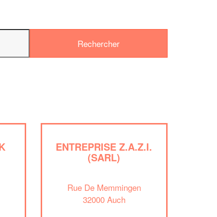
K
ENTREPRISE Z.A.Z.I.
(SARL)
✕
Vous êtes un
professionnel ?
Rue De Memmingen
32000 Auch
Augmentez votre
chiffre d'affai