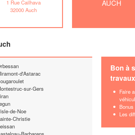
AUCH
1 Rue Cailhava
32000 Auch
Auch
rbessan
Bon à s
iramont-d'Astarac
travau
ougaroulet
ontestruc-sur-Gers
Faire 
iran
véhicu
egun
Bonus 
'isle-de-Noe
Les di
ainte-Christie
eissan
astelnau-Barbarens