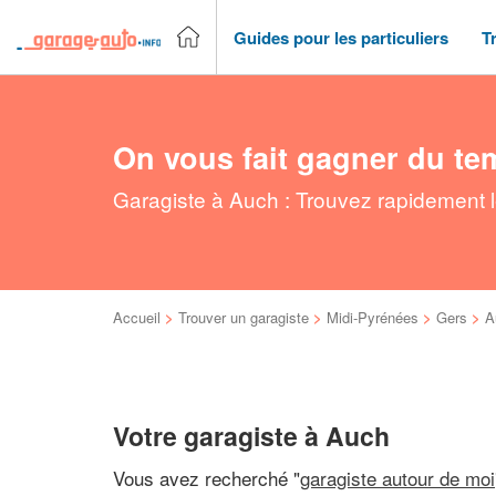
Guides pour les particuliers
T
On vous fait gagner du te
Garagiste à Auch : Trouvez rapidement l
Accueil
>
Trouver un garagiste
>
Midi-Pyrénées
>
Gers
>
A
Votre garagiste à Auch
Vous avez recherché "
garagiste autour de moi