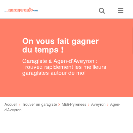
Toggle
Toggle
search
navigat
On vous fait gagner
du temps !
Garagiste à Agen-d'Aveyron :
Trouvez rapidement les meilleurs
garagistes autour de moi
Accueil
>
Trouver un garagiste
>
Midi-Pyrénées
>
Aveyron
>
Agen-
d'Aveyron