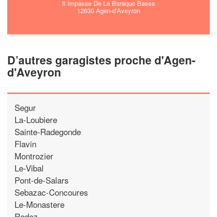
8 Impasse De La Baraque Basse
12630 Agen-d'Aveyron
D’autres garagistes proche d'Agen-
d'Aveyron
Segur
La-Loubiere
Sainte-Radegonde
Flavin
Montrozier
Le-Vibal
Pont-de-Salars
Sebazac-Concoures
Le-Monastere
Rodez