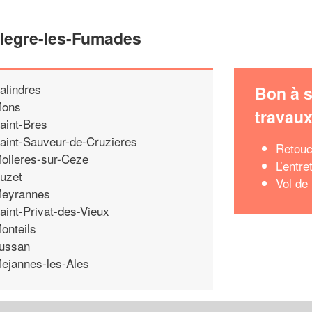
llegre-les-Fumades
alindres
Bon à s
ons
travau
aint-Bres
aint-Sauveur-de-Cruzieres
Retouc
olieres-sur-Ceze
L’entre
uzet
Vol de
eyrannes
aint-Privat-des-Vieux
onteils
ussan
ejannes-les-Ales