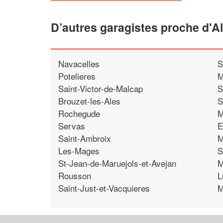
D’autres garagistes proche d'A
Navacelles
S
Potelieres
M
Saint-Victor-de-Malcap
S
Brouzet-les-Ales
S
Rochegude
M
Servas
E
Saint-Ambroix
M
Les-Mages
S
St-Jean-de-Maruejols-et-Avejan
M
Rousson
L
Saint-Just-et-Vacquieres
M