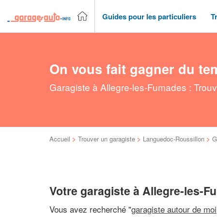
Guides pour les particuliers
T
On vous fait gagner du te
Garagiste à Allegre-les-Fumades : Trouv
Accueil
>
Trouver un garagiste
>
Languedoc-Roussillon
>
G
Votre garagiste à Allegre-les-
Vous avez recherché "
garagiste autour de moi