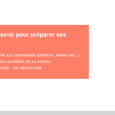
avoir pour préparer ses
x
he sur carrosserie (peinture, bosse etc..)
tien quotidien de sa voiture
 moto : les démarches