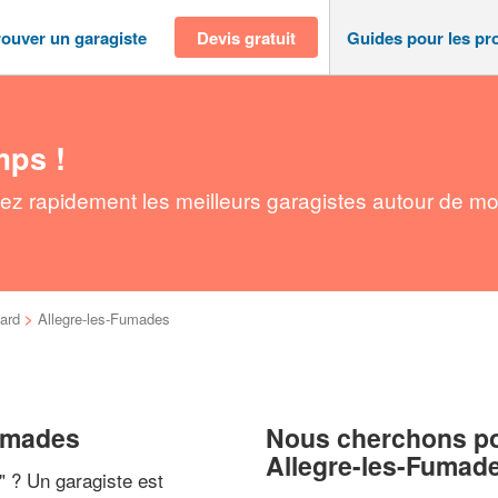
rouver un garagiste
Devis gratuit
Guides pour les pr
mps !
ez rapidement les meilleurs garagistes autour de mo
ard
>
Allegre-les-Fumades
Fumades
Nous cherchons pou
Allegre-les-Fumad
" ? Un garagiste est