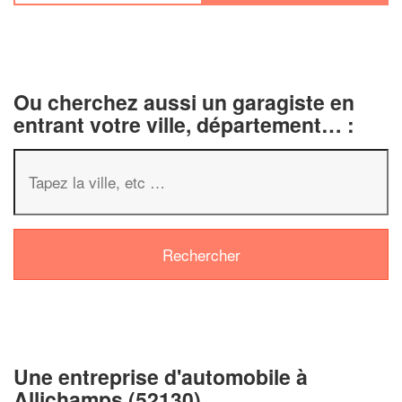
Ou cherchez aussi un garagiste en
entrant votre ville, département… :
✕
Vous êtes un
professionnel 
Augmentez votre
chiffre d'
vos
tout en gagnan
marges
!
nouveaux clients
Une entreprise d'automobile à
Allichamps (52130)
En savoir plus