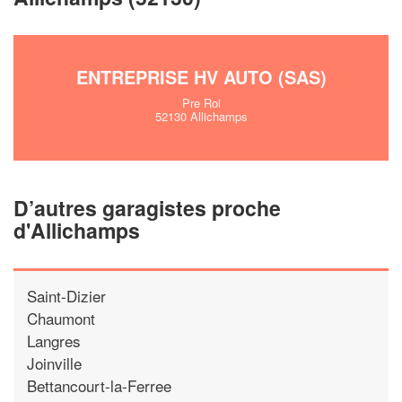
ENTREPRISE HV AUTO (SAS)
Pre Roi
52130 Allichamps
D’autres garagistes proche
d'Allichamps
Saint-Dizier
Chaumont
Langres
Joinville
Bettancourt-la-Ferree