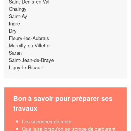
Saint-Denis-en-Val
Chaingy
Saint-Ay
Ingre
Dry
Fleury-les-Aubrais
Marcilly-en-Villette
Saran
Saint-Jean-de-Braye
Ligny-le-Ribault
Bon à savoir pour préparer ses
travaux
Les sacoches de moto
Que faire lorsqu'on se trompe de carburant