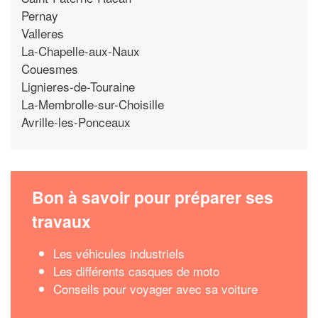
Pernay
Valleres
La-Chapelle-aux-Naux
Couesmes
Lignieres-de-Touraine
La-Membrolle-sur-Choisille
Avrille-les-Ponceaux
Bon à savoir pour préparer ses
travaux
Les véhicules industriels
Les différents casques de moto
Conseils pour voyager avec sa voiture