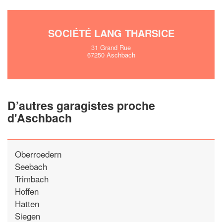
SOCIÉTÉ LANG THARSICE
31 Grand Rue
67250 Aschbach
D’autres garagistes proche
d'Aschbach
Oberroedern
Seebach
Trimbach
Hoffen
Hatten
Siegen