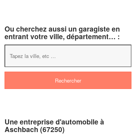
Ou cherchez aussi un garagiste en
entrant votre ville, département… :
✕
Vous êtes un
professionnel ?
Augmentez votre
chiffre d'affaires
vos
tout en gagnant de
marges
!
nouveaux clients
Une entreprise d'automobile à
Aschbach (67250)
En savoir plus