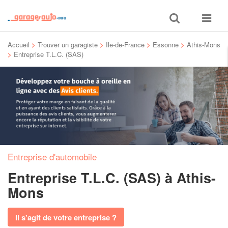
Toggle
Toggle
search
navigat
Accueil
>
Trouver un garagiste
>
Ile-de-France
>
Essonne
>
Athis-Mons
>
Entreprise T.L.C. (SAS)
Entreprise d'automobile
Entreprise T.L.C. (SAS)
à Athis-
Mons
Il s'agit de votre entreprise ?