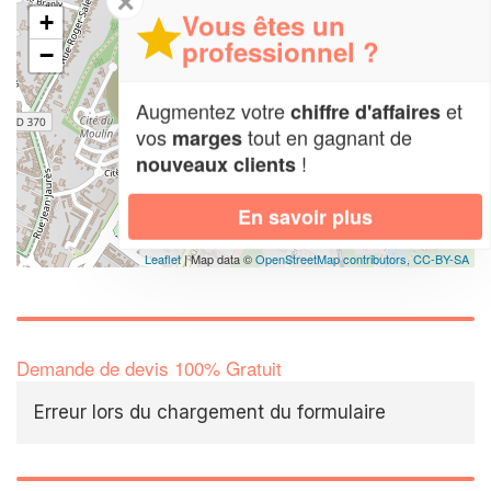
✕
Vous êtes un
+
professionnel ?
−
Augmentez votre
et
chiffre d'affaires
vos
tout en gagnant de
marges
!
nouveaux clients
En savoir plus
Leaflet
| Map data ©
OpenStreetMap contributors,
CC-BY-SA
Demande de devis 100% Gratuit
Erreur lors du chargement du formulaire