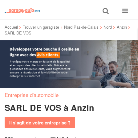
Toggle
Toggle
search
navigat
Accueil
>
Trouver un garagiste
>
Nord Pas-de-Calais
>
Nord
>
Anzin
>
SARL DE VOS
Entreprise d'automobile
SARL DE VOS
à Anzin
Il s'agit de votre entreprise ?