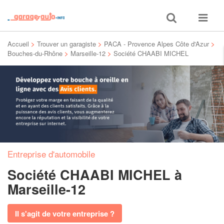
Toggle
Toggle
search
navigat
Accueil
>
Trouver un garagiste
>
PACA - Provence Alpes Côte d'Azur
>
Bouches-du-Rhône
>
Marseille-12
>
Société CHAABI MICHEL
Entreprise d'automobile
Société CHAABI MICHEL
à
Marseille-12
Il s'agit de votre entreprise ?