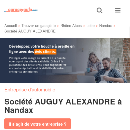
Toggle
Toggle
search
navigat
Accueil
>
Trouver un garagiste
>
Rhône-Alpes
>
Loire
>
Nandax
>
Société AUGUY ALEXANDRE
Entreprise d'automobile
Société AUGUY ALEXANDRE
à
Nandax
Il s'agit de votre entreprise ?