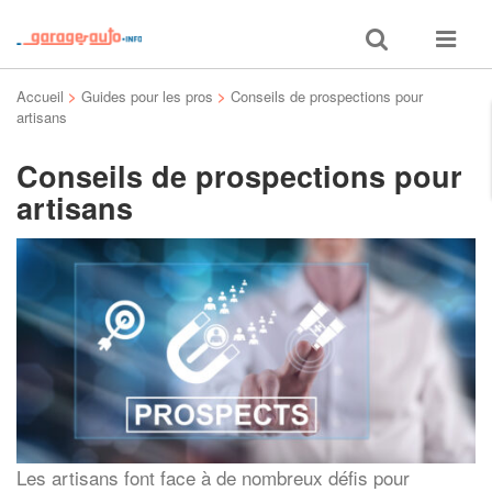
Toggle
Toggle
search
navigat
Accueil
>
Guides pour les pros
>
Conseils de prospections pour
artisans
Conseils de prospections pour
artisans
Les artisans font face à de nombreux défis pour